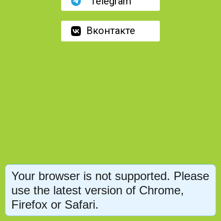
Telegram
Вконтакте
Your browser is not supported. Please
use the latest version of Chrome,
Firefox or Safari.